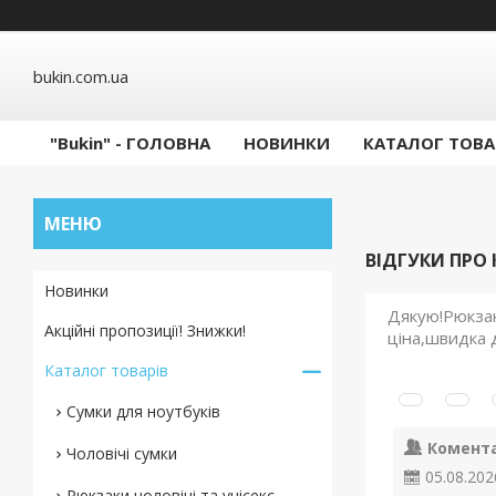
bukin.com.ua
"Bukin" - ГОЛОВНА
НОВИНКИ
КАТАЛОГ ТОВА
ВІДГУКИ ПРО
Новинки
Дякую!Рюкзак
Акційні пропозиції! Знижки!
ціна,швидка 
Каталог товарів
Сумки для ноутбуків
Комент
Чоловічі сумки
05.08.202
Рюкзаки чоловічі та унісекс