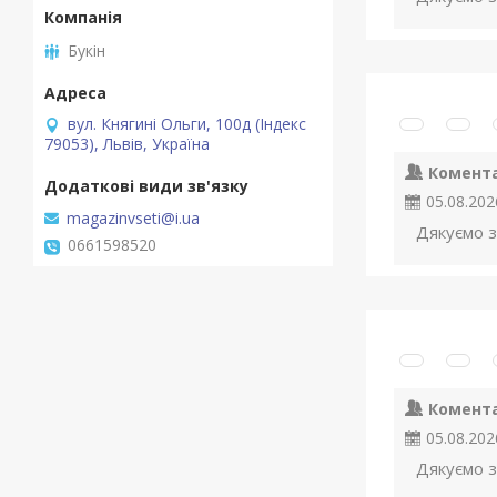
Букін
вул. Княгині Ольги, 100д (Індекс
79053), Львів, Україна
Комент
05.08.202
magazinvseti@i.ua
Дякуємо з
0661598520
Комент
05.08.202
Дякуємо з