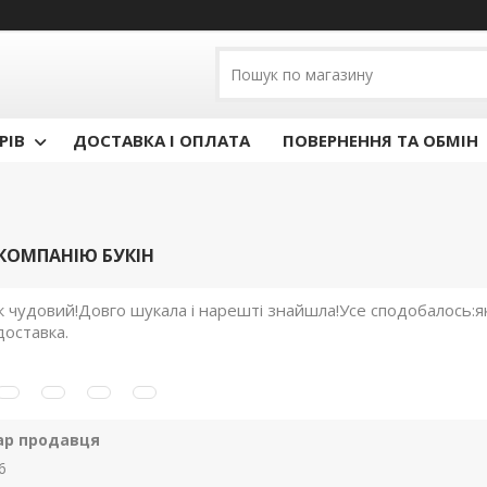
РІВ
ДОСТАВКА І ОПЛАТА
ПОВЕРНЕННЯ ТА ОБМІН
 КОМПАНІЮ БУКІН
 чудовий!Довго шукала і нарешті знайшла!Усе сподобалось:як
доставка.
ар продавця
6