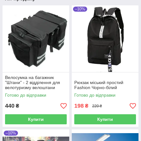
–10%
Велосумка на багажник
"Штани" - 2 відділення для
Рюкзак міський простий
велотуризму велоштани
Fashion Чорно-білий
Готово до відправки
Готово до відправки
440
198
₴
₴
220 ₴
Купити
Купити
–10%