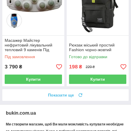
Масажер Майстер
нефритовий лікувальний
Рюкзак міський простий
тепловий 9 каменів Під
Fashion чорно-жовтий
замовлення
Під замовлення
Готово до відправки
3 790
198
₴
₴
220 ₴
Купити
Купити
Показати ще
bukin.com.ua
Ми створили магазин, щоб Ви мали можливість купувати необхідне