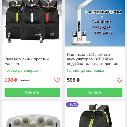
Настільна LED лампа з
Рюкзак міський простий
акумулятором 3200 mAh,
Fashion
подвійна головка, годинник,
термометр, календар,
Готово до відправки
Готово до відправки
офісна, для читання
198
598
₴
₴
220 ₴
Купити
Купити
–10%