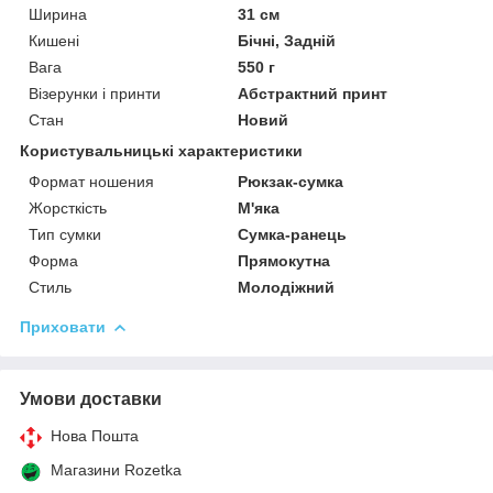
Ширина
31 см
Кишені
Бічні, Задній
Вага
550 г
Візерунки і принти
Абстрактний принт
Стан
Новий
Користувальницькі характеристики
Формат ношения
Рюкзак-сумка
Жорсткість
М'яка
Тип сумки
Сумка-ранець
Форма
Прямокутна
Стиль
Молодіжний
Приховати
Умови доставки
Нова Пошта
Магазини Rozetka