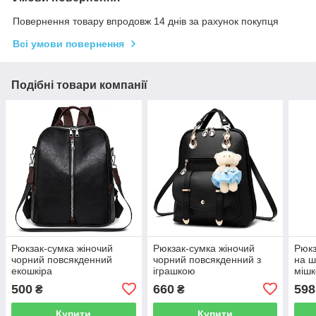
Повернення товару впродовж 14 днів за рахунок покупця
Всі умови повернення
Подібні товари компанії
Рюкзак-сумка жіночий
Рюкзак-сумка жіночий
Рюкз
чорний повсякденний
чорний повсякденний з
на ш
екошкіра
іграшкою
мішк
500
660
598
₴
₴
Купити
Купити