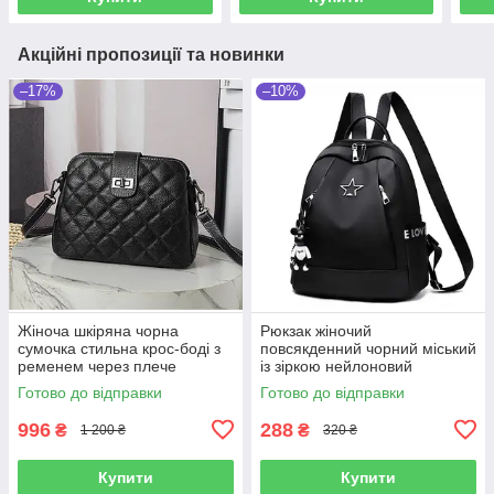
Акційні пропозиції та новинки
–17%
–10%
Жіноча шкіряна чорна
Рюкзак жіночий
сумочка стильна крос-боді з
повсякденний чорний міський
ременем через плече
із зіркою нейлоновий
стьобана
Готово до відправки
Готово до відправки
996
288
₴
₴
1 200 ₴
320 ₴
Купити
Купити