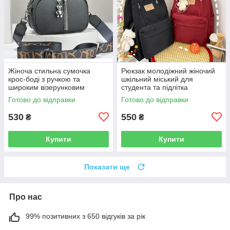
Жіноча стильна сумочка
Рюкзак молодіжний жіночий
крос-боді з ручкою та
шкільний міський для
широким візерунковим
студента та підлітка
ременем через плече сіра
41×30×16 см — з брелком-
Готово до відправки
Готово до відправки
ведмедиком, відділення для
ноутбука
530
550
₴
₴
Купити
Купити
Показати ще
Про нас
99% позитивних з 650 відгуків за рік