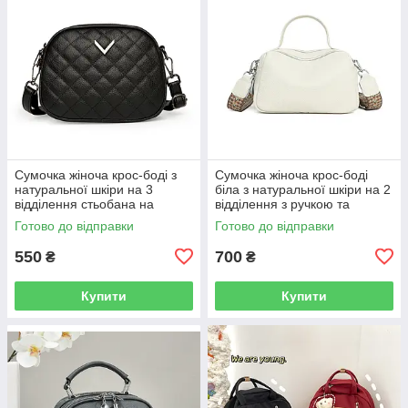
Сумочка жіноча крос-боді з
Сумочка жіноча крос-боді
натуральної шкіри на 3
біла з натуральної шкіри на 2
відділення стьобана на
відділення з ручкою та
ремені через плече Чорна
широким візерунковим
Готово до відправки
Готово до відправки
ременем через плече
550
700
₴
₴
Купити
Купити