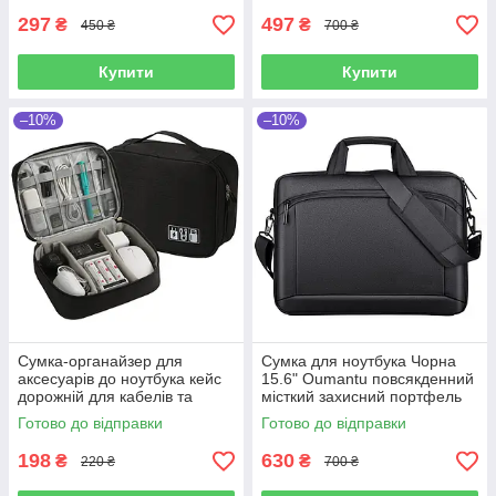
297
497
₴
₴
450 ₴
700 ₴
Купити
Купити
–10%
–10%
Сумка-органайзер для
Сумка для ноутбука Чорна
аксесуарів до ноутбука кейс
15.6" Oumantu повсякденний
дорожній для кабелів та
місткий захисний портфель
зарядки універсальний
Готово до відправки
Готово до відправки
чорний
198
630
₴
₴
220 ₴
700 ₴