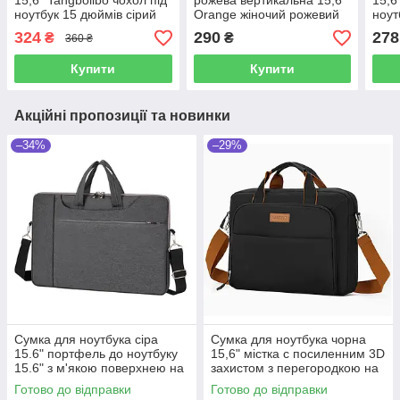
15,6" Tangbolibo чохол під
рожева вертикальна 15,6"
15,6
ноутбук 15 дюймів сірий
Orange жіночий рожевий
ноут
захисна сумка на ремені з
чохол з помаранчевими
яскр
324
290
278
₴
₴
360 ₴
кішенями 15.6
вставками для ноутбуку 15
захи
дюймів
ноут
Купити
Купити
Акційні пропозиції та новинки
–34%
–29%
Сумка для ноутбука сіра
Сумка для ноутбука чорна
15.6" портфель до ноутбуку
15,6" містка с посиленним 3D
15.6" з м'якою поверхнею на
захистом з перегородкою на
ремені Уцінка!
липучці, кишенями та
Готово до відправки
Готово до відправки
органайзером Уцінка!