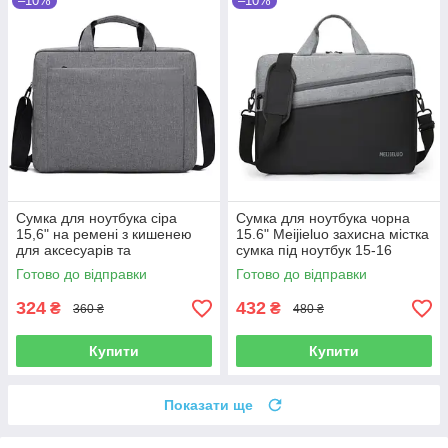
–10%
–10%
Сумка для ноутбука сіра
Сумка для ноутбука чорна
15,6" на ремені з кишенею
15.6" Meijieluo захисна містка
для аксесуарів та
сумка під ноутбук 15-16
внутрішньою перегородкою
дюймів Чорно-сіра
Готово до відправки
Готово до відправки
324
432
₴
₴
360 ₴
480 ₴
Купити
Купити
Показати ще