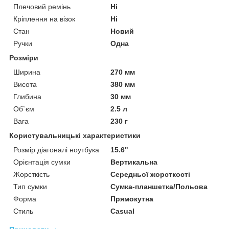
Плечовий ремінь
Ні
Кріплення на візок
Ні
Стан
Новий
Ручки
Одна
Розміри
Ширина
270 мм
Висота
380 мм
Глибина
30 мм
Об`єм
2.5 л
Вага
230 г
Користувальницькі характеристики
Розмір діагоналі ноутбука
15.6"
Орієнтація сумки
Вертикальна
Жорсткість
Середньої жорсткості
Тип сумки
Сумка-планшетка/Польова
Форма
Прямокутна
Стиль
Casual