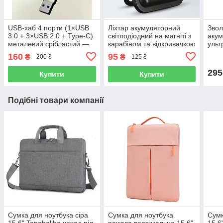
USB-хаб 4 порти (1×USB
Ліхтар акумуляторний
Звол
3.0 + 3×USB 2.0 + Type-C)
світлодіодний на магніті з
аку
металевий сріблястий —
карабіном та відкривачкою
ульт
для ноутбука
у вигляді брелка
дому
160
95
₴
₴
200 ₴
125 ₴
компактний
підс
295
Купити
Купити
Подібні товари компанії
Сумка для ноутбука сіра
Сумка для ноутбука
Сумк