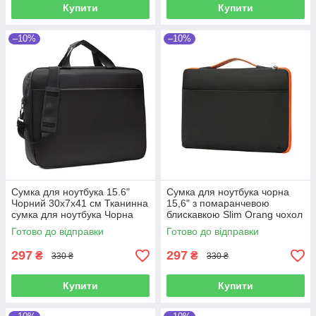
Купити
Купити
–10%
–10%
Сумка для ноутбука 15.6"
Сумка для ноутбука чорна
Чорний 30х7х41 см Тканинна
15,6" з помаранчевою
сумка для ноутбука Чорна
блискавкою Slim Orang чохол
сумка для ноутбука для
з ручкою до ноутбуку 15
Готово до відправки
Готово до відправки
чоловіків
дюймів Чорний
297
297
₴
₴
330 ₴
330 ₴
Купити
Купити