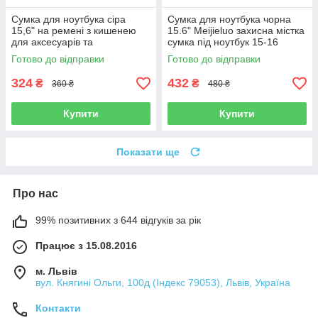
Сумка для ноутбука сіра
Сумка для ноутбука чорна
15,6" на ремені з кишенею
15.6" Meijieluo захисна містка
для аксесуарів та
сумка під ноутбук 15-16
внутрішньою перегородкою
дюймів Чорно-сіра
Готово до відправки
Готово до відправки
324
432
₴
₴
360 ₴
480 ₴
Купити
Купити
Показати ще
Про нас
99% позитивних з 644 відгуків за рік
Працює з 15.08.2016
м. Львів
вул. Княгині Ольги, 100д (Індекс 79053), Львів, Україна
Контакти