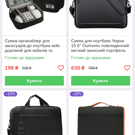
Сумка-органайзер для
Сумка для ноутбука Чорна
аксесуарів до ноутбука кейс
15.6" Oumantu повсякденний
дорожній для кабелів та
місткий захисний портфель
зарядки універсальний
Готово до відправки
Готово до відправки
чорний
198
630
₴
₴
220 ₴
700 ₴
Купити
Купити
–10%
–10%