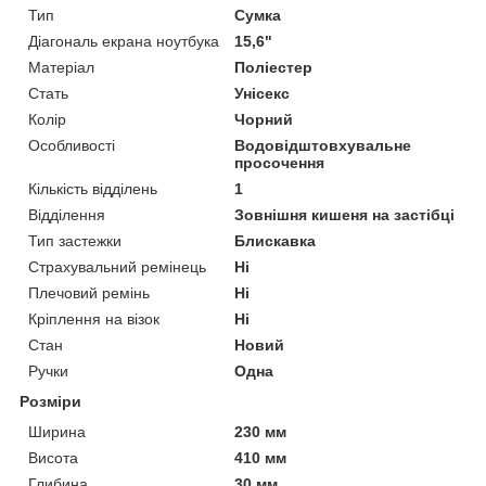
Тип
Сумка
Діагональ екрана ноутбука
15,6"
Матеріал
Поліестер
Стать
Унісекс
Колір
Чорний
Особливості
Водовідштовхувальне
просочення
Кількість відділень
1
Відділення
Зовнішня кишеня на застібці
Тип застежки
Блискавка
Страхувальний ремінець
Ні
Плечовий ремінь
Ні
Кріплення на візок
Ні
Стан
Новий
Ручки
Одна
Розміри
Ширина
230 мм
Висота
410 мм
Глибина
30 мм