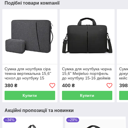
Подібні товари компанії
Сумка для ноутбука сіра
Сумка для ноутбука чорна
Сумк
темна вертикальна 15,6"
15,6" Meijieluo портфель
доку
чохол до ноутбуку 15
до ноутбуку 15-16 дюймів
кейс
дюймів з сумочкою для
з перегородкою на
дюйм
380
400
398
₴
₴
аксесуарів темно-сірий
липучці чорний
ноут
на л
Купити
Купити
Акційні пропозиції та новинки
–34%
–29%