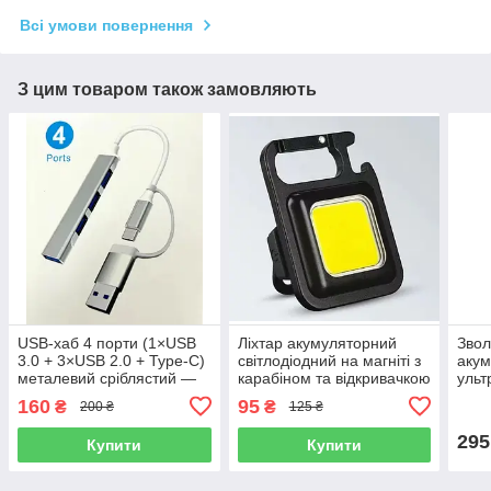
Всі умови повернення
З цим товаром також замовляють
USB-хаб 4 порти (1×USB
Ліхтар акумуляторний
Звол
3.0 + 3×USB 2.0 + Type-C)
світлодіодний на магніті з
аку
металевий сріблястий —
карабіном та відкривачкою
ульт
для ноутбука
у вигляді брелка
дому
160
95
₴
₴
200 ₴
125 ₴
компактний
підс
295
Купити
Купити