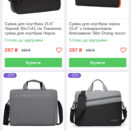
Сумка для ноутбука 15.6"
Сумка для ноутбука чорна
Чорний 30х7х41 см Тканинна
15,6" з помаранчевою
сумка для ноутбука Чорна
блискавкою Slim Orang чохол
сумка для ноутбука для
з ручкою до ноутбуку 15
Готово до відправки
Готово до відправки
чоловіків
дюймів Чорний
297
297
₴
₴
330 ₴
330 ₴
Купити
Купити
–10%
–10%