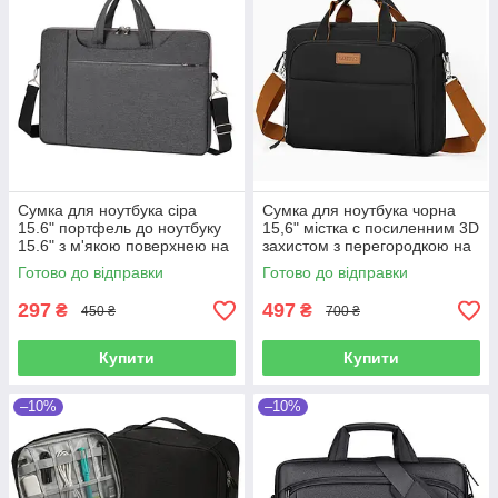
Сумка для ноутбука сіра
Сумка для ноутбука чорна
15.6" портфель до ноутбуку
15,6" містка с посиленним 3D
15.6" з м'якою поверхнею на
захистом з перегородкою на
ремені Уцінка!
липучці, кишенями та
Готово до відправки
Готово до відправки
органайзером Уцінка!
297
497
₴
₴
450 ₴
700 ₴
Купити
Купити
–10%
–10%