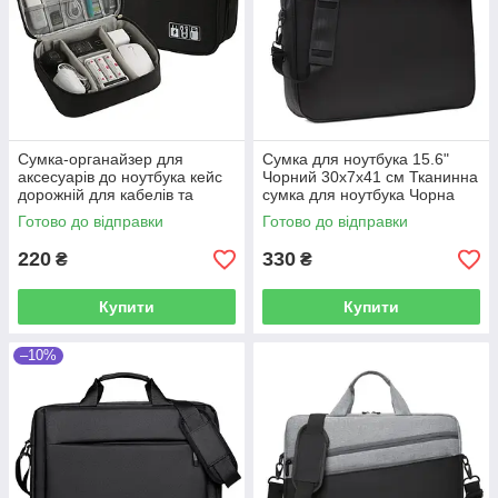
Сумка-органайзер для
Сумка для ноутбука 15.6"
аксесуарів до ноутбука кейс
Чорний 30х7х41 см Тканинна
дорожній для кабелів та
сумка для ноутбука Чорна
зарядки універсальний
сумка для ноутбука для
Готово до відправки
Готово до відправки
чорний
чоловіків
220
330
₴
₴
Купити
Купити
–10%