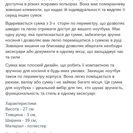
доступна в різних яскравих кольорах. Вона має помаранчеву
зовнішні елементи, що надає їй індивідуальності та виділяє її
серед інших сумок.
Відкривається сумка з 3-х сторін по периметру, що дозволяє
швидко та легко отримати доступ до вашого ноутбука. Має
одну ручку, яка притискається до сумки, забезпечує зручне
носіння і дозволяє вам легко переміщатися з сумкою в руці.
Зовнішня кишеня на блискавці дозволяє зберігати необхідні
аксесуари або документи в одному місці, що заощаджує час
та сили.
Сумка має плоский дизайн, що робить її компактною та
зручною для носіння в будь-яких умовах. Захищає ноутбук
також по периметру корпуса. Вона легко поміщається в
рюкзак, валізу або сумку і не займає багато місця. Ця сумка
для ноутбука – ідеальний вибір для тих, хто шукає зручність,
функціональність та стиль в одному аксесуарі.
Характеристики:
Висота - 27 см
Товщина - 3 см,
Ширина - 39 см,
Матеріал - поліестер.