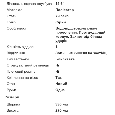
Діагональ екрана ноутбука
15,6"
Матеріал
Поліестер
Стать
Унісекс
Колір
Сірий
Особливості
Водовідштовхувальне
просочення, Протиударний
корпус, Захист від бічних
ударів
Кількість відділень
1
Відділення
Зовнішня кишеня на застібці
Тип застежки
Блискавка
Страхувальний ремінець
Ні
Плечовий ремінь
Ні
Кріплення на візок
Так
Стан
Новий
Ручки
Одна
Розміри
Ширина
390 мм
Висота
270 мм