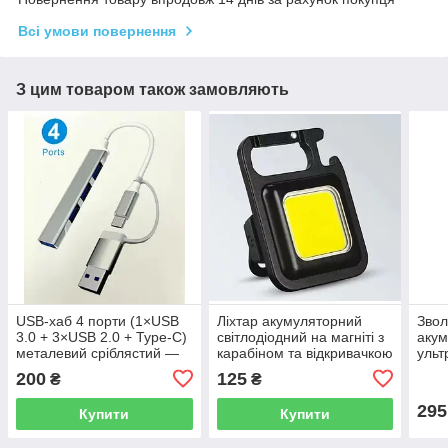
Всі умови повернення
З цим товаром також замовляють
USB-хаб 4 порти (1×USB
Ліхтар акумуляторний
Звол
3.0 + 3×USB 2.0 + Type-C)
світлодіодний на магніті з
аку
металевий сріблястий —
карабіном та відкривачкою
ульт
для ноутбука
у вигляді брелка
дому
200
125
₴
₴
компактний
підс
295
Купити
Купити