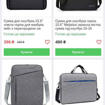
Сумка для ноутбука 15.6"
Сумка для ноутбука чорна
товста чорна для макбука
15.6" Meijieluo захисна містка
кейс з перегородкою на
сумка під ноутбук 15-16
липучці
дюймів Чорно-сіра
Готово до відправки
Готово до відправки
396
480
₴
₴
440 ₴
Купити
Купити