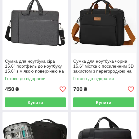
Сумка для ноутбука сіра
Сумка для ноутбука чорна
15.6" портфель до ноутбуку
15,6" містка с посиленним 3D
15.6" з м'якою поверхнею на
захистом з перегородкою на
ремені Уцінка!
липучці, кишенями та
Готово до відправки
Готово до відправки
органайзером Уцінка!
450
700
₴
₴
Купити
Купити