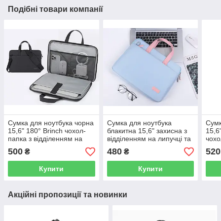
Подібні товари компанії
Сумка для ноутбука чорна
Сумка для ноутбука
Сумк
15,6" 180° Brinch чохол-
блакитна 15,6" захисна з
15,6
папка з відділенням на
відділенням на липучці та
чохо
липучці для нотбуку 15.6
кишенею для аксесуарів
на л
500
480
520
₴
₴
дюйма Чорний з кішенями
на ремені
15.6
кіш
Купити
Купити
Акційні пропозиції та новинки