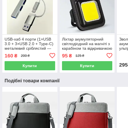
USB-хаб 4 порти (1×USB
Ліхтар акумуляторний
Звол
3.0 + 3×USB 2.0 + Type-C)
світлодіодний на магніті з
аку
металевий сріблястий —
карабіном та відкривачкою
ульт
для ноутбука
у вигляді брелка
дому
160
95
₴
₴
200 ₴
125 ₴
компактний
підс
295
Купити
Купити
Подібні товари компанії