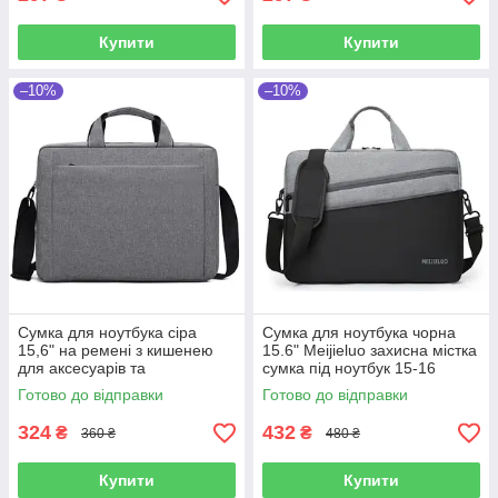
Купити
Купити
–10%
–10%
Сумка для ноутбука сіра
Сумка для ноутбука чорна
15,6" на ремені з кишенею
15.6" Meijieluo захисна містка
для аксесуарів та
сумка під ноутбук 15-16
внутрішньою перегородкою
дюймів Чорно-сіра
Готово до відправки
Готово до відправки
324
432
₴
₴
360 ₴
480 ₴
Купити
Купити