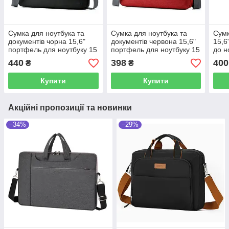
Сумка для ноутбука та
Сумка для ноутбука та
Сумк
документів чорна 15,6"
документів червона 15,6"
15,6
портфель для ноутбуку 15
портфель для ноутбуку 15
до н
дюймів на ремені чорно-
дюймів на ремені
з пе
440
398
400
₴
₴
сірий
Червоно-сірий
липу
Купити
Купити
Акційні пропозиції та новинки
–34%
–29%