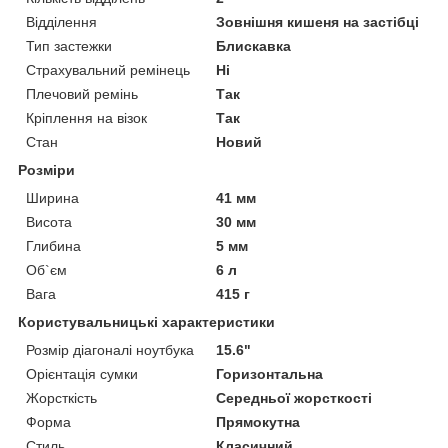
Відділення
Зовнішня кишеня на застібці
Тип застежки
Блискавка
Страхувальний ремінець
Ні
Плечовий ремінь
Так
Кріплення на візок
Так
Стан
Новий
Розміри
Ширина
41 мм
Висота
30 мм
Глибина
5 мм
Об`єм
6 л
Вага
415 г
Користувальницькі характеристики
Розмір діагоналі ноутбука
15.6"
Орієнтація сумки
Горизонтальна
Жорсткість
Середньої жорсткості
Форма
Прямокутна
Стиль
Класичний