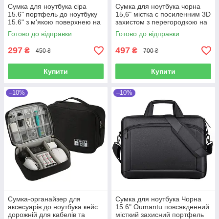
Сумка для ноутбука сіра
Сумка для ноутбука чорна
15.6" портфель до ноутбуку
15,6" містка с посиленним 3D
15.6" з м'якою поверхнею на
захистом з перегородкою на
ремені Уцінка!
липучці, кишенями та
Готово до відправки
Готово до відправки
органайзером Уцінка!
297
497
₴
₴
450 ₴
700 ₴
Купити
Купити
–10%
–10%
Сумка-органайзер для
Сумка для ноутбука Чорна
аксесуарів до ноутбука кейс
15.6" Oumantu повсякденний
дорожній для кабелів та
місткий захисний портфель