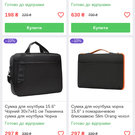
зарядки універсальний
Готово до відправки
Готово до відправки
чорний
198
630
₴
₴
220 ₴
700 ₴
Купити
Купити
–10%
–10%
Сумка для ноутбука 15.6"
Сумка для ноутбука чорна
Чорний 30х7х41 см Тканинна
15,6" з помаранчевою
сумка для ноутбука Чорна
блискавкою Slim Orang чохол
сумка для ноутбука для
з ручкою до ноутбуку 15
Готово до відправки
Готово до відправки
чоловіків
дюймів Чорний
297
297
₴
₴
330 ₴
330 ₴