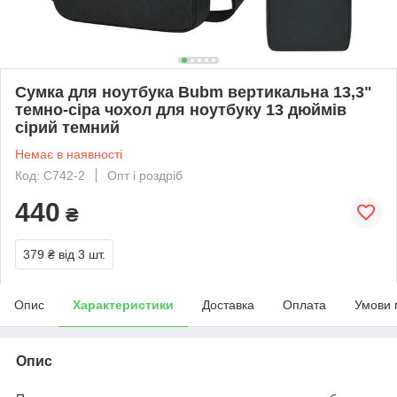
Сумка для ноутбука Bubm вертикальна 13,3"
темно-сіра чохол для ноутбуку 13 дюймів
сірий темний
Немає в наявності
Код: С742-2
Опт і роздріб
440
₴
379 ₴
від 3 шт.
Опис
Характеристики
Доставка
Оплата
Умови 
Опис