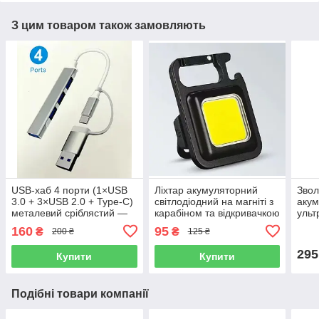
З цим товаром також замовляють
USB-хаб 4 порти (1×USB
Ліхтар акумуляторний
Звол
3.0 + 3×USB 2.0 + Type-C)
світлодіодний на магніті з
аку
металевий сріблястий —
карабіном та відкривачкою
ульт
для ноутбука
у вигляді брелка
дому
160
95
₴
₴
200 ₴
125 ₴
компактний
підс
295
Купити
Купити
Подібні товари компанії