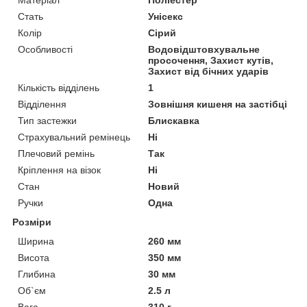
Стать
Унісекс
Колір
Сірий
Особливості
Водовідштовхувальне
просочення, Захист кутів,
Захист від бічних ударів
Кількість відділень
1
Відділення
Зовнішня кишеня на застібці
Тип застежки
Блискавка
Страхувальний ремінець
Ні
Плечовий ремінь
Так
Кріплення на візок
Ні
Стан
Новий
Ручки
Одна
Розміри
Ширина
260 мм
Висота
350 мм
Глибина
30 мм
Об`єм
2.5 л
Вага
310 г