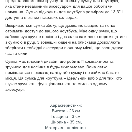
Представляємо вам зручну та стильну сумку для ноутбука,
яка стане незамінним аксесуаром для вашої роботи чи
навчання. Сумка підходить для ноутбуків розміром до 13,3" і
доступна в різних яскравих кольорах.
Відкривається сумка збоку, що дозволяє швидко та легко
отримати доступ до вашого ноутбука. Має одну ручку, що
забезпечує зручне носіння і дозволяє вам легко переміщатися
з сумкою в руці. 3 зовнішні кишені на блискавці дозволяють
зберігати необхідні аксесуари в одному місці, що заощаджує
час та сили.
Сумка має плоский дизайн, що робить її компактною та
зручною для носіння в будь-яких умовах. Вона легко
поміщається в рюкзак, валізу або сумку і не займає багато
місця. Ця сумка для ноутбука – ідеальний вибір для тих, хто
шукає зручність, функціональність та стиль в одному
аксесуарі.
Характеристики:
Висота - 26 см
Товщина - 3 см,
Ширина - 35 см,
Матеріал - поліестер.