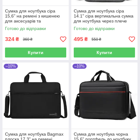
Сумка для ноутбука сіра
Сумка для ноутбука сіра
15,6" на ремені з кишенею
14.1" сіра вертикальна сумка
для аксесуарів та
для ноутбука через плече
внутрішньою перегородкою
Ділова сумка Сіра
Готово до відправки
Готово до відправки
324
495
₴
₴
360 ₴
550 ₴
Купити
Купити
–10%
–10%
Сумка для ноутбука Bagmax
Сумка для ноутбука чорна
плоска 17,3" на ремені
15.6" портфель до ноутбуку