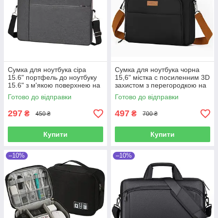
Сумка для ноутбука сіра
Сумка для ноутбука чорна
15.6" портфель до ноутбуку
15,6" містка с посиленним 3D
15.6" з м'якою поверхнею на
захистом з перегородкою на
ремені Уцінка!
липучці, кишенями та
Готово до відправки
Готово до відправки
органайзером Уцінка!
297
497
₴
₴
450 ₴
700 ₴
Купити
Купити
–10%
–10%