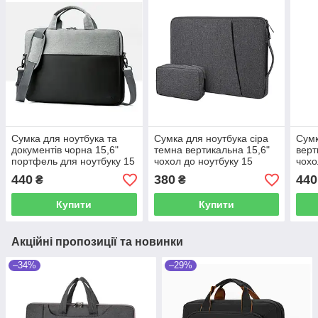
Сумка для ноутбука та
Сумка для ноутбука сіра
Сумк
документів чорна 15,6"
темна вертикальна 15,6"
верт
портфель для ноутбуку 15
чохол до ноутбуку 15
чохо
дюймів на ремені чорно-
дюймів з сумочкою для
дюйм
440
380
440
₴
₴
сірий
аксесуарів темно-сірий
Купити
Купити
Акційні пропозиції та новинки
–34%
–29%