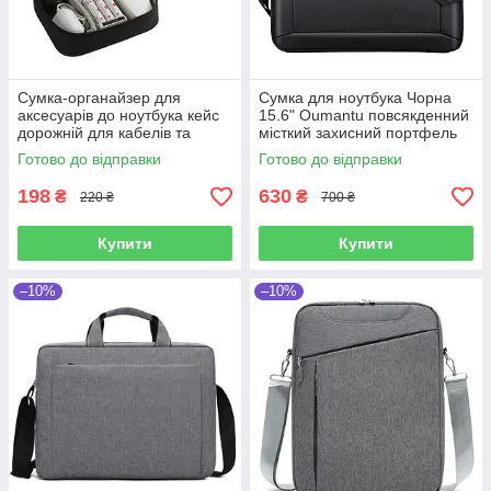
Сумка-органайзер для
Сумка для ноутбука Чорна
аксесуарів до ноутбука кейс
15.6" Oumantu повсякденний
дорожній для кабелів та
місткий захисний портфель
зарядки універсальний
Готово до відправки
Готово до відправки
чорний
198
630
₴
₴
220 ₴
700 ₴
Купити
Купити
–10%
–10%