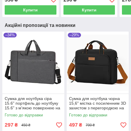
для ноутбуку 15 дюймів
вставками для ноутбуку 15
захи
дюймів
ноут
Купити
Купити
Акційні пропозиції та новинки
–34%
–29%
Сумка для ноутбука сіра
Сумка для ноутбука чорна
15.6" портфель до ноутбуку
15,6" містка с посиленним 3D
15.6" з м'якою поверхнею на
захистом з перегородкою на
ремені Уцінка!
липучці, кишенями та
Готово до відправки
Готово до відправки
органайзером Уцінка!
297
497
₴
₴
450 ₴
700 ₴