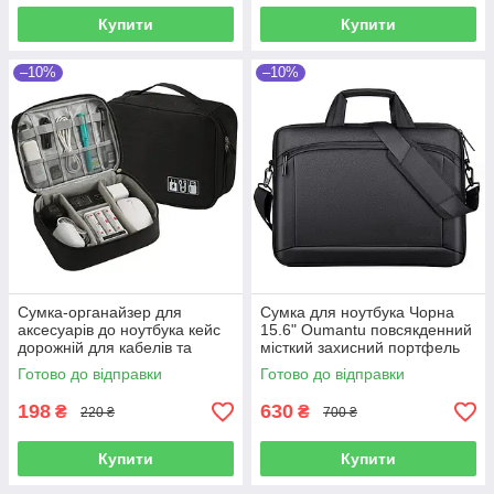
Купити
Купити
–10%
–10%
Сумка-органайзер для
Сумка для ноутбука Чорна
аксесуарів до ноутбука кейс
15.6" Oumantu повсякденний
дорожній для кабелів та
місткий захисний портфель
зарядки універсальний
Готово до відправки
Готово до відправки
чорний
198
630
₴
₴
220 ₴
700 ₴
Купити
Купити