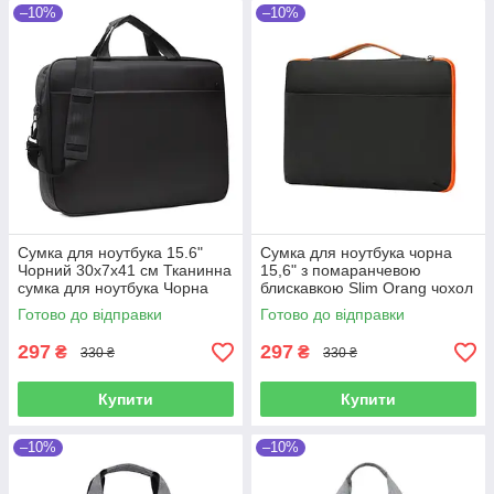
–10%
–10%
Сумка для ноутбука 15.6"
Сумка для ноутбука чорна
Чорний 30х7х41 см Тканинна
15,6" з помаранчевою
сумка для ноутбука Чорна
блискавкою Slim Orang чохол
сумка для ноутбука для
з ручкою до ноутбуку 15
Готово до відправки
Готово до відправки
чоловіків
дюймів Чорний
297
297
₴
₴
330 ₴
330 ₴
Купити
Купити
–10%
–10%