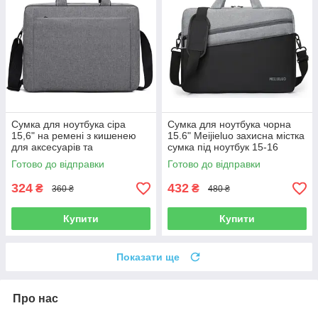
Сумка для ноутбука сіра
Сумка для ноутбука чорна
15,6" на ремені з кишенею
15.6" Meijieluo захисна містка
для аксесуарів та
сумка під ноутбук 15-16
внутрішньою перегородкою
дюймів Чорно-сіра
Готово до відправки
Готово до відправки
324
432
₴
₴
360 ₴
480 ₴
Купити
Купити
Показати ще
Про нас