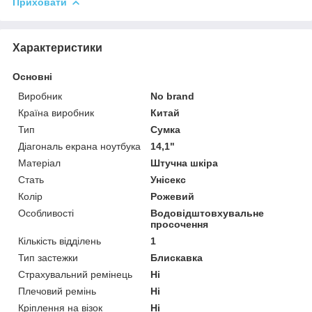
Приховати
Характеристики
Основні
Виробник
No brand
Країна виробник
Китай
Тип
Сумка
Діагональ екрана ноутбука
14,1"
Матеріал
Штучна шкіра
Стать
Унісекс
Колір
Рожевий
Особливості
Водовідштовхувальне
просочення
Кількість відділень
1
Тип застежки
Блискавка
Страхувальний ремінець
Ні
Плечовий ремінь
Ні
Кріплення на візок
Ні