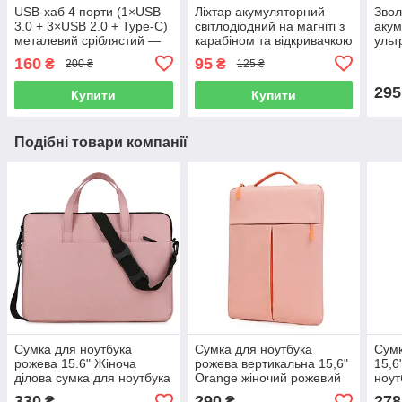
USB-хаб 4 порти (1×USB
Ліхтар акумуляторний
Звол
3.0 + 3×USB 2.0 + Type-C)
світлодіодний на магніті з
аку
металевий сріблястий —
карабіном та відкривачкою
ульт
для ноутбука
у вигляді брелка
дому
160
95
₴
₴
200 ₴
125 ₴
компактний
підс
295
Купити
Купити
Подібні товари компанії
Сумка для ноутбука
Сумка для ноутбука
Сумк
рожева 15.6" Жіноча
рожева вертикальна 15,6"
15,6
ділова сумка для ноутбука
Orange жіночий рожевий
ноут
Рожевий чохол з ручками
чохол з помаранчевими
яскр
330
290
278
₴
₴