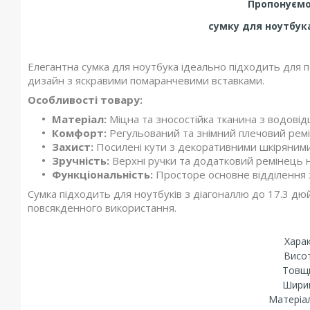
Пропонуємо
сумку
для ноутбука
Елегантна сумка для ноутбука ідеально підходить для 
дизайн з яскравими помаранчевими вставками.
Особливості товару:
Матеріал:
Міцна та зносостійка тканина з водові
Комфорт:
Регульований та знімний плечовий ремі
Захист:
Посилені кути з декоративними шкіряними
Зручність:
Верхні ручки та додатковий ремінець н
Функціональність:
Просторе основне відділення з
Сумка підходить для ноутбуків з діагоналлю до 17.3 дюйм
повсякденного використання.
Харак
Висот
Товщи
Ширин
Матеріал