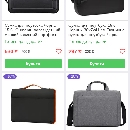
Сумка для ноутбука Чорна
Сумка для ноутбука 15.6"
15.6" Oumantu повсякденний
Чорний 30х7х41 см Тканинна
місткий захисний портфель
сумка для ноутбука Чорна
сумка для ноутбука для
Готово до відправки
Готово до відправки
чоловіків
630
297
₴
₴
700 ₴
330 ₴
Купити
Купити
–10%
–10%