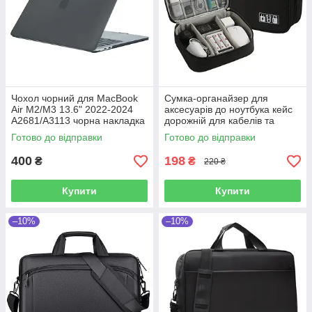
Чохол чорний для MacBook
Сумка-органайзер для
Air M2/M3 13.6" 2022-2024
аксесуарів до ноутбука кейс
A2681/A3113 чорна накладка
дорожній для кабелів та
для Макбуку
зарядки універсальний
Готово до відправки
Готово до відправки
чорний
400
198
₴
₴
220 ₴
Купити
Купити
–10%
–10%