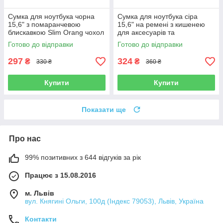
Сумка для ноутбука чорна
Сумка для ноутбука сіра
15,6" з помаранчевою
15,6" на ремені з кишенею
блискавкою Slim Orang чохол
для аксесуарів та
з ручкою до ноутбуку 15
внутрішньою перегородкою
Готово до відправки
Готово до відправки
дюймів Чорний
297
324
₴
₴
330 ₴
360 ₴
Купити
Купити
Показати ще
Про нас
99% позитивних з 644 відгуків за рік
Працює з 15.08.2016
м. Львів
вул. Княгині Ольги, 100д (Індекс 79053), Львів, Україна
Контакти