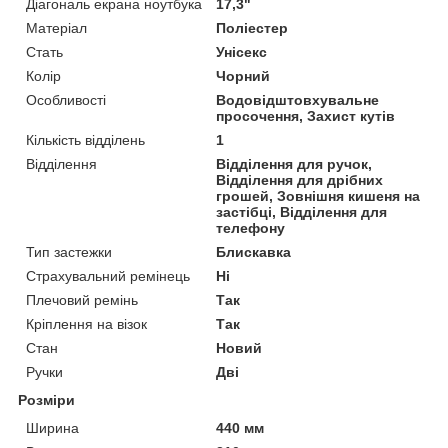
Діагональ екрана ноутбука
17,3"
Матеріал
Поліестер
Стать
Унісекс
Колір
Чорний
Особливості
Водовідштовхувальне
просочення, Захист кутів
Кількість відділень
1
Відділення
Відділення для ручок,
Відділення для дрібних
грошей, Зовнішня кишеня на
застібці, Відділення для
телефону
Тип застежки
Блискавка
Страхувальний ремінець
Ні
Плечовий ремінь
Так
Кріплення на візок
Так
Стан
Новий
Ручки
Дві
Розміри
Ширина
440 мм