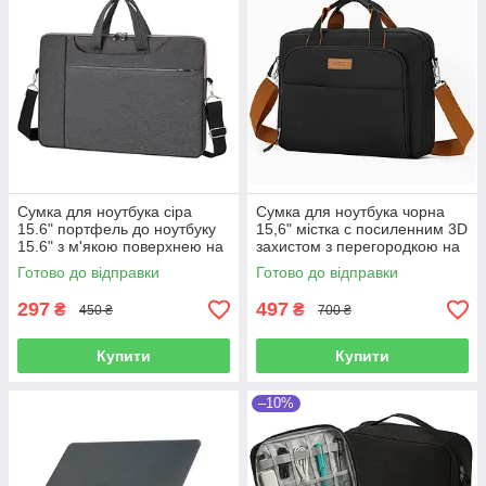
Сумка для ноутбука сіра
Сумка для ноутбука чорна
15.6" портфель до ноутбуку
15,6" містка с посиленним 3D
15.6" з м'якою поверхнею на
захистом з перегородкою на
ремені Уцінка!
липучці, кишенями та
Готово до відправки
Готово до відправки
органайзером Уцінка!
297
497
₴
₴
450 ₴
700 ₴
Купити
Купити
–10%