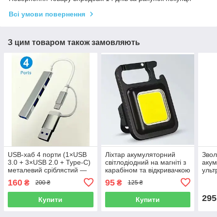
Всі умови повернення
З цим товаром також замовляють
USB-хаб 4 порти (1×USB
Ліхтар акумуляторний
Звол
3.0 + 3×USB 2.0 + Type-C)
світлодіодний на магніті з
аку
металевий сріблястий —
карабіном та відкривачкою
ульт
для ноутбука
у вигляді брелка
дому
160
95
₴
₴
200 ₴
125 ₴
компактний
підс
295
Купити
Купити