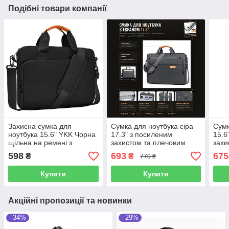
Подібні товари компанії
Захисна сумка для
Сумка для ноутбука сіра
Сумк
ноутбука 15.6" YKK Чорна
17.3" з посиленим
15.6
щільна на ремені з
захистом та плечовим
захи
органайзером
ременем м'яка поверхня
реме
598
693
675
₴
₴
770 ₴
багато кишень
бага
Купити
Купити
Акційні пропозиції та новинки
–34%
–29%