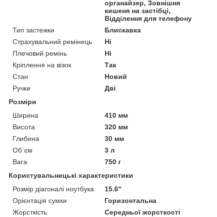
органайзер, Зовнішня
кишеня на застібці,
Відділення для телефону
Тип застежки
Блискавка
Страхувальний ремінець
Ні
Плечовий ремінь
Ні
Кріплення на візок
Так
Стан
Новий
Ручки
Дві
Розміри
Ширина
410 мм
Висота
320 мм
Глибина
30 мм
Об`єм
3 л
Вага
750 г
Користувальницькі характеристики
Розмір діагоналі ноутбука
15.6"
Орієнтація сумки
Горизонтальна
Жорсткість
Середньої жорсткості