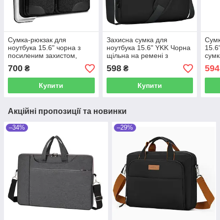
Сумка-рюкзак для
Захисна сумка для
Сумк
ноутбука 15.6" чорна з
ноутбука 15.6" YKK Чорна
15.6
посиленим захистом,
щільна на ремені з
сумк
органайзером, 40×28×3
органайзером
дюйм
700
598
594
₴
₴
см, приховані лямки
ноут
Купити
Купити
Акційні пропозиції та новинки
–34%
–29%