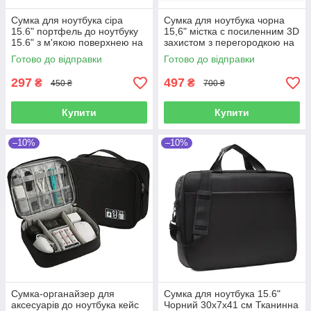
Сумка для ноутбука сіра
Сумка для ноутбука чорна
15.6" портфель до ноутбуку
15,6" містка с посиленним 3D
15.6" з м'якою поверхнею на
захистом з перегородкою на
ремені Уцінка!
липучці, кишенями та
Готово до відправки
Готово до відправки
органайзером Уцінка!
297
497
₴
₴
450 ₴
700 ₴
Купити
Купити
–10%
–10%
Сумка-органайзер для
Сумка для ноутбука 15.6"
аксесуарів до ноутбука кейс
Чорний 30х7х41 см Тканинна