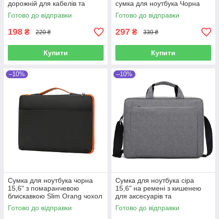
дорожній для кабелів та
сумка для ноутбука Чорна
зарядки універсальний
сумка для ноутбука для
Готово до відправки
Готово до відправки
чорний
чоловіків
198
297
₴
₴
220 ₴
330 ₴
Купити
Купити
–10%
–10%
Сумка для ноутбука чорна
Сумка для ноутбука сіра
15,6" з помаранчевою
15,6" на ремені з кишенею
блискавкою Slim Orang чохол
для аксесуарів та
з ручкою до ноутбуку 15
внутрішньою перегородкою
Готово до відправки
Готово до відправки
дюймів Чорний