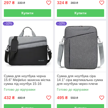
297
324
₴
₴
330 ₴
360 ₴
Купити
Купити
–10%
–10%
Сумка для ноутбука чорна
Сумка для ноутбука сіра
15.6" Meijieluo захисна містка
14.1" сіра вертикальна сумка
сумка під ноутбук 15-16
для ноутбука через плече
дюймів Чорно-сіра
Ділова сумка Сіра
Готово до відправки
Готово до відправки
432
495
₴
₴
480 ₴
550 ₴