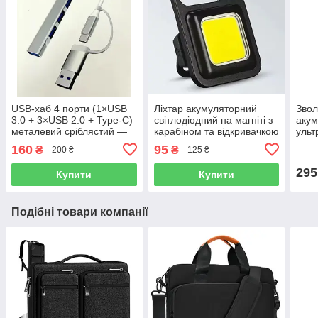
USB-хаб 4 порти (1×USB
Ліхтар акумуляторний
Звол
3.0 + 3×USB 2.0 + Type-C)
світлодіодний на магніті з
аку
металевий сріблястий —
карабіном та відкривачкою
ульт
для ноутбука
у вигляді брелка
дому
160
95
₴
₴
200 ₴
125 ₴
компактний
підс
295
Купити
Купити
Подібні товари компанії