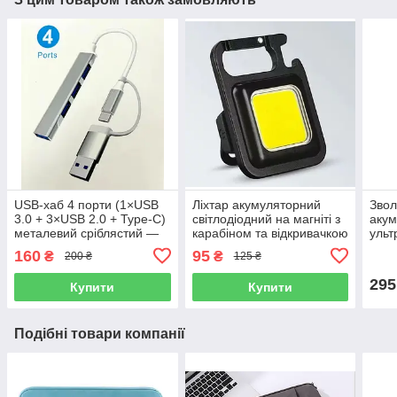
USB-хаб 4 порти (1×USB
Ліхтар акумуляторний
Звол
3.0 + 3×USB 2.0 + Type-C)
світлодіодний на магніті з
аку
металевий сріблястий —
карабіном та відкривачкою
ульт
для ноутбука
у вигляді брелка
дому
160
95
₴
₴
200 ₴
125 ₴
компактний
підс
295
Купити
Купити
Подібні товари компанії