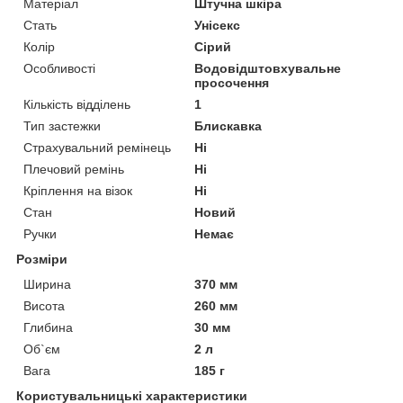
Матеріал
Штучна шкіра
Стать
Унісекс
Колір
Сірий
Особливості
Водовідштовхувальне
просочення
Кількість відділень
1
Тип застежки
Блискавка
Страхувальний ремінець
Ні
Плечовий ремінь
Ні
Кріплення на візок
Ні
Стан
Новий
Ручки
Немає
Розміри
Ширина
370 мм
Висота
260 мм
Глибина
30 мм
Об`єм
2 л
Вага
185 г
Користувальницькі характеристики