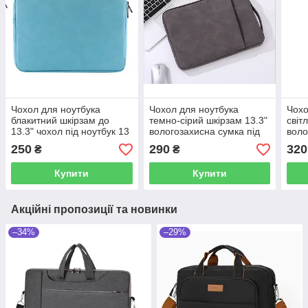
Чохол для ноутбука
Чохол для ноутбука
Чохо
блакитний шкірзам до
темно-сірий шкірзам 13.3"
світ
13.3" чохол під ноутбук 13
вологозахисна сумка під
воло
дюймів блакитний
ноутбук 13 дюймів сіра
ноут
250
290
320
₴
₴
темна
світ
Купити
Купити
Акційні пропозиції та новинки
–34%
–29%