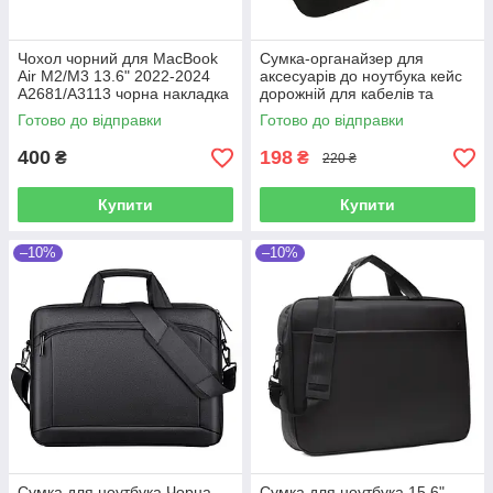
Чохол чорний для MacBook
Сумка-органайзер для
Air M2/M3 13.6" 2022-2024
аксесуарів до ноутбука кейс
A2681/A3113 чорна накладка
дорожній для кабелів та
для Макбуку
зарядки універсальний
Готово до відправки
Готово до відправки
чорний
400
198
₴
₴
220 ₴
Купити
Купити
–10%
–10%
Сумка для ноутбука Чорна
Сумка для ноутбука 15.6"