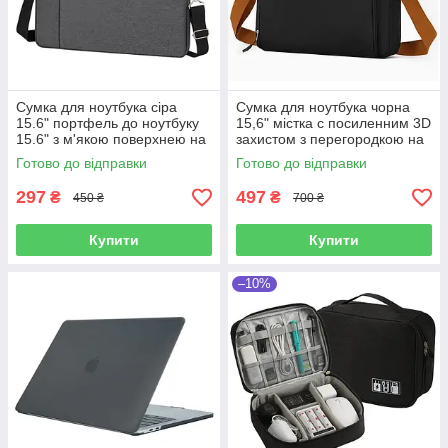
Сумка для ноутбука сіра
Сумка для ноутбука чорна
15.6" портфель до ноутбуку
15,6" містка с посиленним 3D
15.6" з м'якою поверхнею на
захистом з перегородкою на
ремені Уцінка!
липучці, кишенями та
Готово до відправки
Готово до відправки
органайзером Уцінка!
297
497
₴
₴
450 ₴
700 ₴
Купити
Купити
–10%