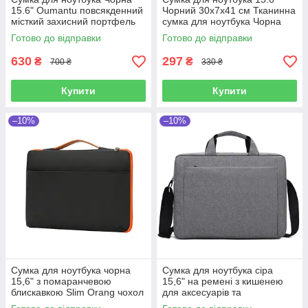
15.6" Oumantu повсякденний
Чорний 30х7х41 см Тканинна
місткий захисний портфель
сумка для ноутбука Чорна
сумка для ноутбука для
Готово до відправки
Готово до відправки
чоловіків
630
297
₴
₴
700 ₴
330 ₴
Купити
Купити
–10%
–10%
Сумка для ноутбука чорна
Сумка для ноутбука сіра
15,6" з помаранчевою
15,6" на ремені з кишенею
блискавкою Slim Orang чохол
для аксесуарів та
з ручкою до ноутбуку 15
внутрішньою перегородкою