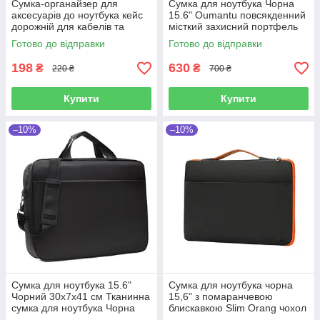
Сумка-органайзер для
Сумка для ноутбука Чорна
аксесуарів до ноутбука кейс
15.6" Oumantu повсякденний
дорожній для кабелів та
місткий захисний портфель
зарядки універсальний
Готово до відправки
Готово до відправки
чорний
198
630
₴
₴
220 ₴
700 ₴
Купити
Купити
–10%
–10%
Сумка для ноутбука 15.6"
Сумка для ноутбука чорна
Чорний 30х7х41 см Тканинна
15,6" з помаранчевою
сумка для ноутбука Чорна
блискавкою Slim Orang чохол
сумка для ноутбука для
з ручкою до ноутбуку 15