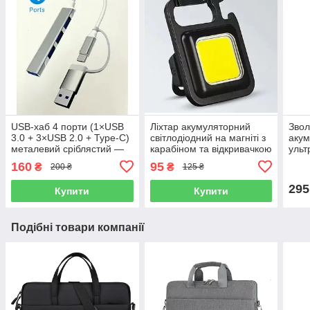
USB-хаб 4 порти (1×USB
Ліхтар акумуляторний
Звол
3.0 + 3×USB 2.0 + Type-C)
світлодіодний на магніті з
аку
металевий сріблястий —
карабіном та відкривачкою
ульт
для ноутбука
у вигляді брелка
дому
160
95
₴
₴
200 ₴
125 ₴
компактний
підс
295
Купити
Купити
Подібні товари компанії