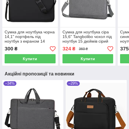
Сумка для ноутбука чорна
Сумка для ноутбука сіра
Сумк
14,1" портфель під
15,6" Tangbolibo чохол під
синя
ноутбук з екраном 14
ноутбук 15 дюймів сірий
ноут
дюймів м'яка поверхня
захисна сумка на ремені з
плеч
300
324
375
₴
₴
360 ₴
чорний
кішенями 15.6
Купити
Купити
Акційні пропозиції та новинки
–34%
–29%