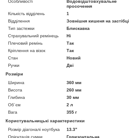
Особливості
Водовідштовхувальне
просочення
Кількість відділень
1
Відділення
Зовнішня кишеня на застібці
Тип застежки
Блискавка
Страхувальний ремінець
Ні
Плечовий ремінь
Так
Кріплення на візок
Так
Стан
Новий
Ручки
Дві
Розміри
Ширина
360 мм
Висота
260 мм
Глибина
30 мм
Об`єм
2 л
Вага
355 г
Користувальницькі характеристики
Розмір діагоналі ноутбука
13.3"
Орієнтація сумки
Горизонтальна