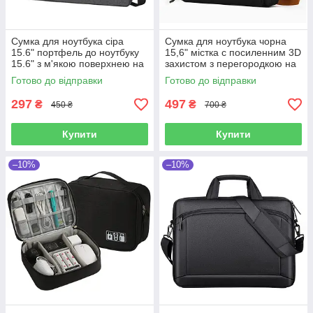
Сумка для ноутбука сіра
Сумка для ноутбука чорна
15.6" портфель до ноутбуку
15,6" містка с посиленним 3D
15.6" з м'якою поверхнею на
захистом з перегородкою на
ремені Уцінка!
липучці, кишенями та
Готово до відправки
Готово до відправки
органайзером Уцінка!
297
497
₴
₴
450 ₴
700 ₴
Купити
Купити
–10%
–10%