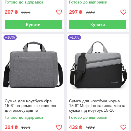
Готово до відправки
Готово до відправки
чоловіків
дюймів Чорний
297
297
₴
₴
330 ₴
330 ₴
Купити
Купити
–10%
–10%
Сумка для ноутбука сіра
Сумка для ноутбука чорна
15,6" на ремені з кишенею
15.6" Meijieluo захисна містка
для аксесуарів та
сумка під ноутбук 15-16
внутрішньою перегородкою
дюймів Чорно-сіра
Готово до відправки
Готово до відправки
324
432
₴
₴
360 ₴
480 ₴