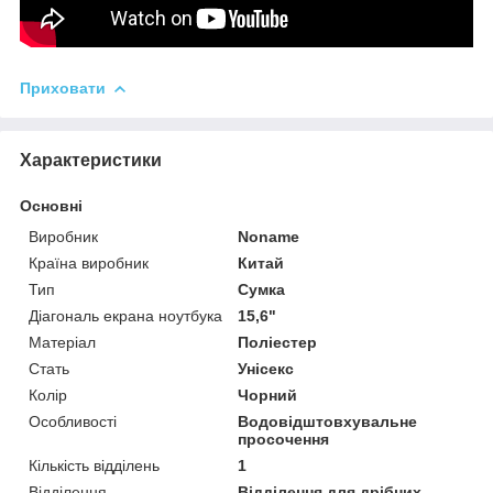
Приховати
Характеристики
Основні
Виробник
Noname
Країна виробник
Китай
Тип
Сумка
Діагональ екрана ноутбука
15,6"
Матеріал
Поліестер
Стать
Унісекс
Колір
Чорний
Особливості
Водовідштовхувальне
просочення
Кількість відділень
1
Відділення
Відділення для дрібних