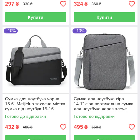
297
324
₴
₴
330 ₴
360 ₴
Купити
Купити
–10%
–10%
Сумка для ноутбука чорна
Сумка для ноутбука сіра
15.6" Meijieluo захисна містка
14.1" сіра вертикальна сумка
сумка під ноутбук 15-16
для ноутбука через плече
дюймів Чорно-сіра
Ділова сумка Сіра
Готово до відправки
Готово до відправки
432
495
₴
₴
480 ₴
550 ₴