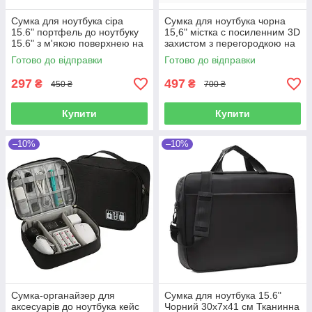
Сумка для ноутбука сіра
Сумка для ноутбука чорна
15.6" портфель до ноутбуку
15,6" містка с посиленним 3D
15.6" з м'якою поверхнею на
захистом з перегородкою на
ремені Уцінка!
липучці, кишенями та
Готово до відправки
Готово до відправки
органайзером Уцінка!
297
497
₴
₴
450 ₴
700 ₴
Купити
Купити
–10%
–10%
Сумка-органайзер для
Сумка для ноутбука 15.6"
аксесуарів до ноутбука кейс
Чорний 30х7х41 см Тканинна