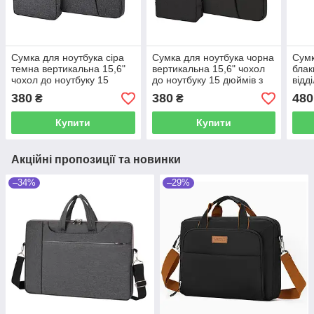
Сумка для ноутбука сіра
Сумка для ноутбука чорна
Сумк
темна вертикальна 15,6"
вертикальна 15,6" чохол
блак
чохол до ноутбуку 15
до ноутбуку 15 дюймів з
відд
дюймів з сумочкою для
сумочкою для аксесуарів
кише
380
380
480
₴
₴
аксесуарів темно-сірий
чорний
на р
Купити
Купити
Акційні пропозиції та новинки
–34%
–29%