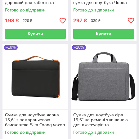
дорожній для кабелів та
сумка для ноутбука Чорна
зарядки універсальний
сумка для ноутбука для
Готово до відправки
Готово до відправки
чорний
чоловіків
198
297
₴
₴
220 ₴
330 ₴
Купити
Купити
–10%
–10%
Сумка для ноутбука чорна
Сумка для ноутбука сіра
15,6" з помаранчевою
15,6" на ремені з кишенею
блискавкою Slim Orang чохол
для аксесуарів та
з ручкою до ноутбуку 15
внутрішньою перегородкою
Готово до відправки
Готово до відправки
дюймів Чорний