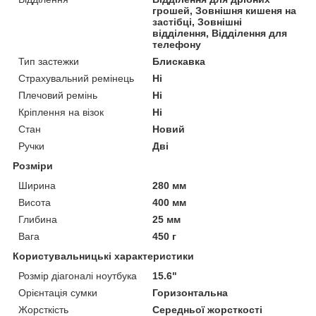
грошей, Зовнішня кишеня на
застібці, Зовнішні
відділення, Відділення для
телефону
Тип застежки
Блискавка
Страхувальний ремінець
Ні
Плечовий ремінь
Ні
Кріплення на візок
Ні
Стан
Новий
Ручки
Дві
Розміри
Ширина
280 мм
Висота
400 мм
Глибина
25 мм
Вага
450 г
Користувальницькі характеристики
Розмір діагоналі ноутбука
15.6"
Орієнтація сумки
Горизонтальна
Жорсткість
Середньої жорсткості