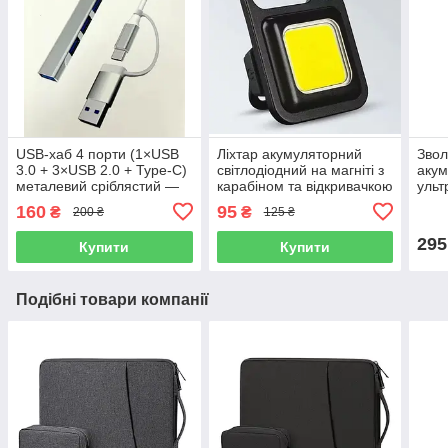
USB-хаб 4 порти (1×USB
Ліхтар акумуляторний
Звол
3.0 + 3×USB 2.0 + Type-C)
світлодіодний на магніті з
аку
металевий сріблястий —
карабіном та відкривачкою
ульт
для ноутбука
у вигляді брелка
дому
160
95
₴
₴
200 ₴
125 ₴
компактний
підс
295
Купити
Купити
Подібні товари компанії