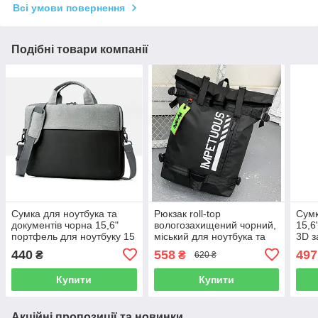
Всі умови повернення
Подібні товари компанії
Сумка для ноутбука та
Рюкзак roll-top
Сумк
документів чорна 15,6"
вологозахищений чорний,
15,6
портфель для ноутбуку 15
міський для ноутбука та
3D з
дюймів на ремені чорно-
подорожей
пере
440
558
497
₴
₴
620 ₴
сірий
киш
орга
Купити
Купити
Акційні пропозиції та новинки