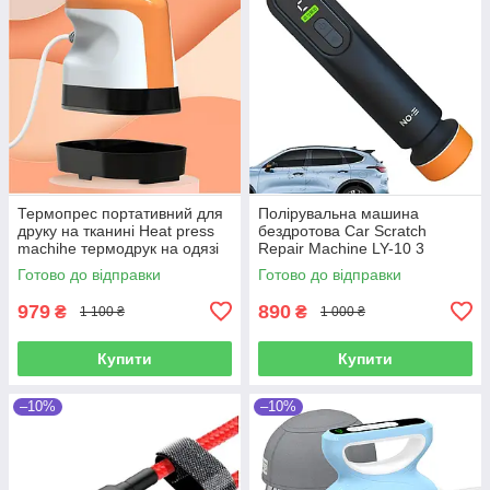
Термопрес портативний для
Полірувальна машина
друку на тканині Heat press
бездротова Car Scratch
machihe термодрук на одязі
Repair Machine LY-10 3
для друку на футболках
швидкості
Готово до відправки
Готово до відправки
979
890
₴
₴
1 100 ₴
1 000 ₴
Купити
Купити
–10%
–10%