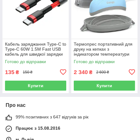
Кабель заряджання Type-C to
Термопрес портативний для
Type-C 60W 1.5М Fast USB
друку на кепках з
кабель для швидкої зарядки
індикатором темпереатури
червоний
Heat press machihe Calogy
Готово до відправки
Готово до відправки
для друку на округлих
поверхнях
135
2 340
₴
₴
150 ₴
2 600 ₴
Купити
Купити
Про нас
99% позитивних з 647 відгуків за рік
Працює з 15.08.2016
м. Львів