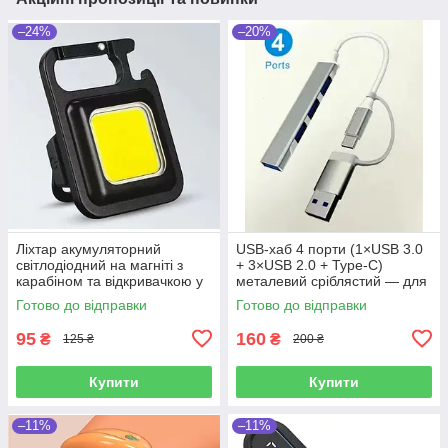
–24%
–20%
Ліхтар акумуляторний
USB-хаб 4 порти (1×USB 3.0
світлодіодний на магніті з
+ 3×USB 2.0 + Type-C)
карабіном та відкривачкою у
металевий сріблястий — для
вигляді брелка компактний
ноутбука
Готово до відправки
Готово до відправки
95
160
₴
₴
125 ₴
200 ₴
Купити
Купити
–11%
–11%