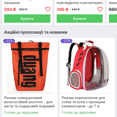
іграшкою
повсякденна поясна/через
мішк
плече
кла
594
396
660
₴
₴
660 ₴
440 ₴
Купити
Купити
Акційні пропозиції та новинки
–21%
–17%
Рюкзак помаранчевий
Рюкзак-перенесення для
вологостійкий роллтоп - для
собак та котів з прозорим
міста та подорожей яскравий
ілюмінатором - до 7 кг
місткий
Готово до відправки
Готово до відправки