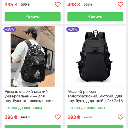
395
498
₴
₴
500 ₴
600 ₴
Купити
Купити
–10%
–10%
Рюкзак міський місткий
Міський рюкзак
універсальний — для
вологозахисний, місткий, для
ноутбука та повсякденних
ноутбука, дорожній 47×32×15
речей
см
Готово до відправки
Готово до відправки
396
693
₴
₴
440 ₴
770 ₴