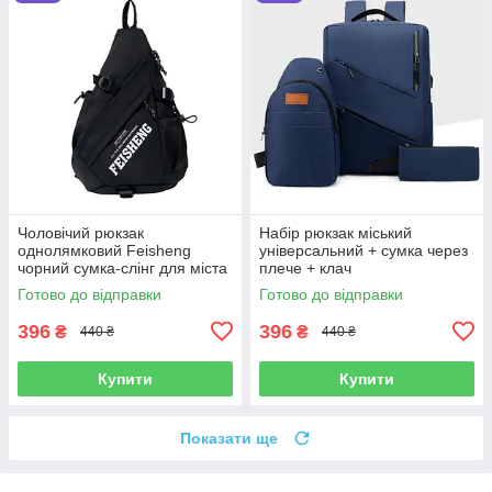
Чоловічий рюкзак
Набір рюкзак міський
однолямковий Feisheng
універсальний + сумка через
чорний сумка-слінг для міста
плече + клач
велика бананка
Готово до відправки
Готово до відправки
396
396
₴
₴
440 ₴
440 ₴
Купити
Купити
Показати ще