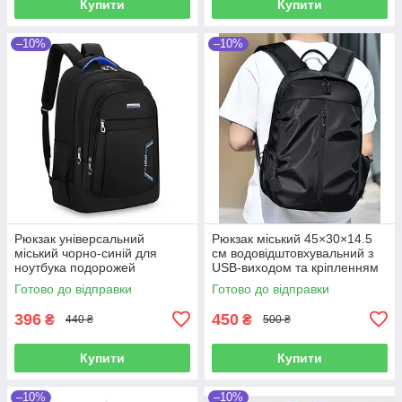
Купити
Купити
–10%
–10%
Рюкзак універсальний
Рюкзак міський 45×30×14.5
міський чорно-синій для
см водовідштовхувальний з
ноутбука подорожей
USB-виходом та кріпленням
повсякденний молодіжний
на валізу
Готово до відправки
Готово до відправки
спортивний дорожній місткий
396
450
₴
₴
440 ₴
500 ₴
Купити
Купити
–10%
–10%