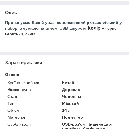
Опис
Пропонуємо Вашій увазі
повсякденний рюкзак міський у
Колір –
наборі з сумкою, клатчем, USB-шнуром.
чорно-
червоний, синій
Характеристики
Основні
Країна виробник
Китай
Вікова група
Доросла
Стать
Чоловіча
Тип
Міський
Об`єм
14 л
Матеріал
Поліестер
Особливості
USB-роз'єм, Кишеня для
ноутбука, Сумісний з